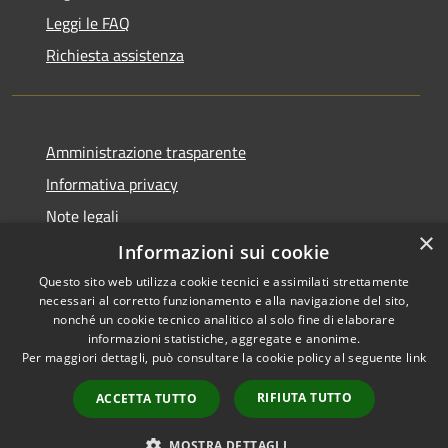
Leggi le FAQ
Richiesta assistenza
Amministrazione trasparente
Informativa privacy
Note legali
×
Dichiarazione di accessibilità
Informazioni sui cookie
Questo sito web utilizza cookie tecnici e assimilati strettamente
necessari al corretto funzionamento e alla navigazione del sito,
nonché un cookie tecnico analitico al solo fine di elaborare
informazioni statistiche, aggregate e anonime.
RSS
Copyright © 2026 • Città di
Per maggiori dettagli, può consultare la cookie policy al seguente
link
Accessibilità
Settimo Torinese • Powered by
Privacy
Municipium
Accesso
•
RIFIUTA TUTTO
ACCETTA TUTTO
Cookie
redazione
Mappa del sito
MOSTRA DETTAGLI