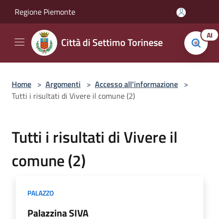
Salta al contenuto principale
Regione Piemonte
AI
Città di Settimo Torinese
Home
>
Argomenti
>
Accesso all'informazione
>
Tutti i risultati di Vivere il comune (2)
Tutti i risultati di Vivere il
comune (2)
PALAZZO
Palazzina SIVA