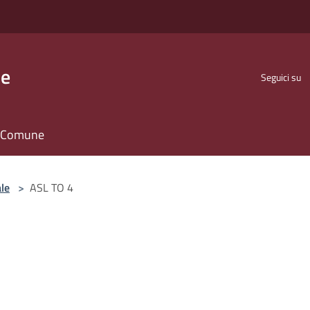
se
Seguici su
il Comune
le
>
ASL TO 4