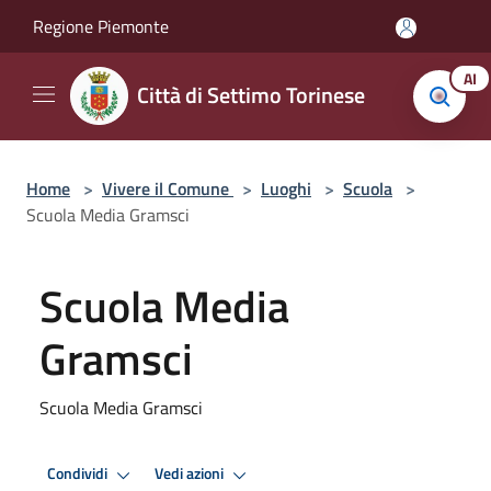
Salta al contenuto principale
Regione Piemonte
AI
Città di Settimo Torinese
Home
>
Vivere il Comune
>
Luoghi
>
Scuola
>
Scuola Media Gramsci
Scuola Media
Gramsci
Scuola Media Gramsci
Condividi
Vedi azioni