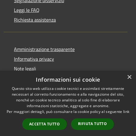
Segnalazione disservizio
Leggi le FAQ
Richiesta assistenza
Amministrazione trasparente
Informativa privacy
Note legali
×
Dichiarazione di accessibilità
Informazioni sui cookie
Questo sito web utilizza cookie tecnici e assimilati strettamente
necessari al corretto funzionamento e alla navigazione del sito,
nonché un cookie tecnico analitico al solo fine di elaborare
informazioni statistiche, aggregate e anonime.
RSS
Copyright © 2026 • Città di
Per maggiori dettagli, può consultare la cookie policy al seguente
link
Accessibilità
Settimo Torinese • Powered by
Privacy
Municipium
Accesso
•
RIFIUTA TUTTO
ACCETTA TUTTO
Cookie
redazione