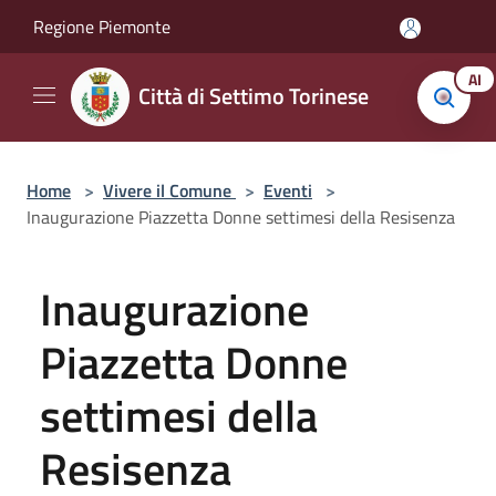
Salta al contenuto principale
Regione Piemonte
AI
Città di Settimo Torinese
Home
>
Vivere il Comune
>
Eventi
>
Inaugurazione Piazzetta Donne settimesi della Resisenza
Inaugurazione
Piazzetta Donne
settimesi della
Resisenza