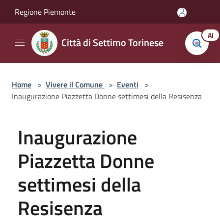
Salta al contenuto principale
Regione Piemonte
AI
Città di Settimo Torinese
Home
>
Vivere il Comune
>
Eventi
>
Inaugurazione Piazzetta Donne settimesi della Resisenza
Inaugurazione
Piazzetta Donne
settimesi della
Resisenza