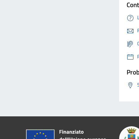
Cont
Prob