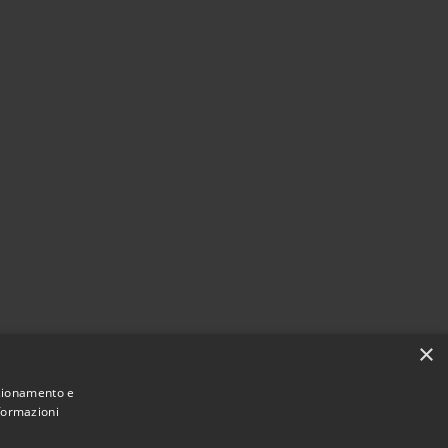
×
nzionamento e
nformazioni