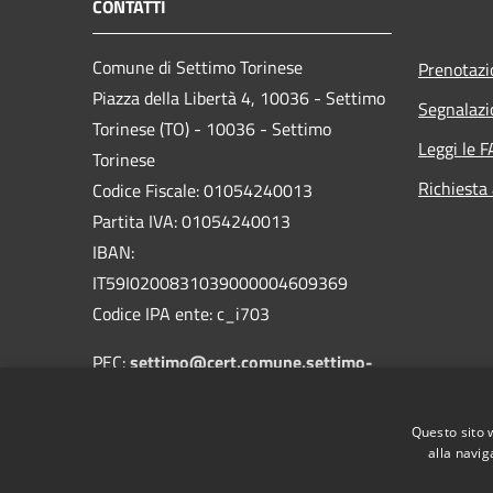
CONTATTI
Comune di Settimo Torinese
Prenotaz
Piazza della Libertà 4, 10036 - Settimo
Segnalazi
Torinese (TO) - 10036 - Settimo
Leggi le 
Torinese
Richiesta
Codice Fiscale: 01054240013
Partita IVA: 01054240013
IBAN:
IT59I0200831039000004609369
Codice IPA ente: c_i703
PEC:
settimo@cert.comune.settimo-
torinese.to.it
Centralino Unico: 011 8028211
Questo sito 
alla navig