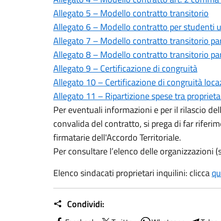
Allegato 5 – Modello contratto transitorio
Allegato 6 – Modello contratto per studenti u
Allegato 7 – Modello contratto transitorio pa
Allegato 8 – Modello contratto transitorio par
Allegato 9 – Certificazione di congruità
Allegato 10 – Certificazione di congruità loc
Allegato 11 – Ripartizione spese tra proprietar
Per eventuali informazioni e per il rilascio del
convalida del contratto, si prega di far riferi
firmatarie dell'Accordo Territoriale.
Per consultare l’elenco delle organizzazioni (si
Elenco sindacati proprietari inquilini: clicca
qu
Condividi: