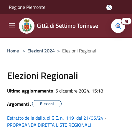
Salta al contenuto principale
Regione Piemonte
AI
Città di Settimo Torinese
Home
>
Elezioni 2024
>
Elezioni Regionali
Elezioni Regionali
Ultimo aggiornamento
: 5 dicembre 2024, 15:18
Argomenti
:
Elezioni
Estratto della delib. di G.C. n. 119 del
21/05/24
-
PROPAGANDA DIRETTA LISTE REGIONALI