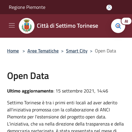
Salta al contenuto principale
Regione Piemonte
AI
Città di Settimo Torinese
Home
>
Aree Tematiche
>
Smart City
>
Open Data
Open Data
Ultimo aggiornamento
: 15 settembre 2021, 14:46
Settimo Torinese è tra i primi enti locali ad aver aderito
all'iniziativa promossa con la collaborazione di ANCI
Piemonte per l'estensione del progetto open data.
L’iniziativa, che va nella direzione della trasparenza e della
democrazia partecipata, è stata presentata nel mese di