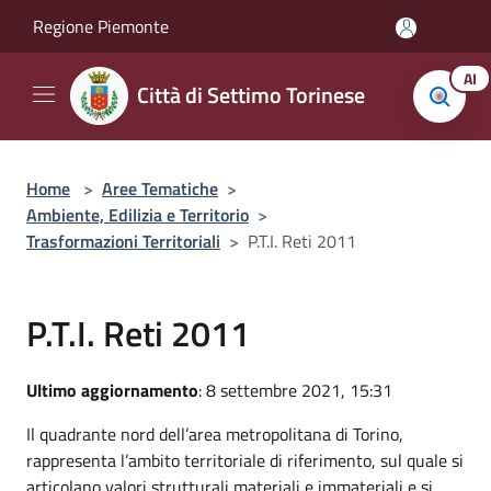
Salta al contenuto principale
Regione Piemonte
AI
Città di Settimo Torinese
Home
>
Aree Tematiche
>
Ambiente, Edilizia e Territorio
>
Trasformazioni Territoriali
>
P.T.I. Reti 2011
P.T.I. Reti 2011
Ultimo aggiornamento
: 8 settembre 2021, 15:31
Il quadrante nord dell’area metropolitana di Torino,
rappresenta l’ambito territoriale di riferimento, sul quale si
articolano valori strutturali materiali e immateriali e si