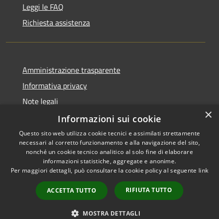
Leggi le FAQ
Richiesta assistenza
Amministrazione trasparente
Informativa privacy
Note legali
×
Dichiarazione di accessibilità
Informazioni sui cookie
Questo sito web utilizza cookie tecnici e assimilati strettamente
necessari al corretto funzionamento e alla navigazione del sito,
nonché un cookie tecnico analitico al solo fine di elaborare
informazioni statistiche, aggregate e anonime.
RSS
Copyright © 2026 • Città di
Per maggiori dettagli, può consultare la cookie policy al seguente
link
Accessibilità
Settimo Torinese • Powered by
Privacy
Municipium
Accesso
•
RIFIUTA TUTTO
ACCETTA TUTTO
Cookie
redazione
Mappa del sito
MOSTRA DETTAGLI