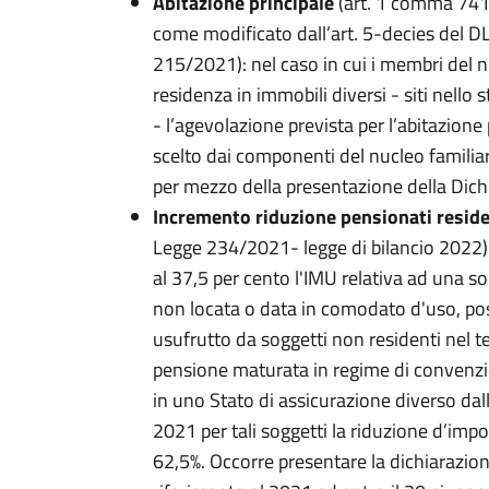
Abitazione principale
(art. 1 comma 741 
come modificato dall’art. 5-decies del D
215/2021): nel caso in cui i membri del nu
residenza in immobili diversi - siti nell
- l’agevolazione prevista per l’abitazione
scelto dai componenti del nucleo familia
per mezzo della presentazione della Dich
Incremento riduzione pensionati reside
Legge 234/2021- legge di bilancio 2022):
al 37,5 per cento l'IMU relativa ad una so
non locata o data in comodato d'uso, posse
usufrutto da soggetti non residenti nel ter
pensione maturata in regime di convenzion
in uno Stato di assicurazione diverso dall'
2021 per tali soggetti la riduzione d’impo
62,5%. Occorre presentare la dichiarazi