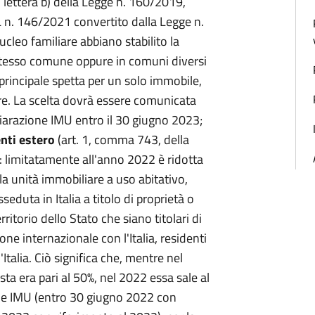
lettera b) della Legge n. 160/2019,
L n. 146/2021 convertito dalla Legge n.
cleo familiare abbiano stabilito la
o stesso comune oppure in comuni diversi
 principale spetta per un solo immobile,
re. La scelta dovrà essere comunicata
iarazione IMU entro il 30 giugno 2023;
nti estero
(art. 1, comma 743, della
 limitatamente all'anno 2022 è ridotta
la unità immobiliare a uso abitativo,
duta in Italia a titolo di proprietà o
ritorio dello Stato che siano titolari di
e internazionale con l'Italia, residenti
Italia. Ciò significa che, mentre nel
sta era pari al 50%, nel 2022 essa sale al
one IMU (entro 30 giugno 2022 con