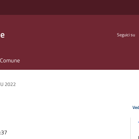
se
Seguici su
il Comune
MU 2022
Ved
:37