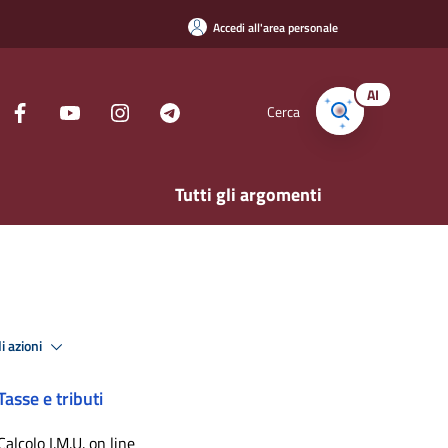
Accedi all'area personale
AI
Cerca
Tutti gli argomenti
i azioni
Tasse e tributi
Calcolo I.M.U. on line