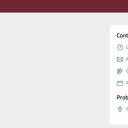
Cont
Prob