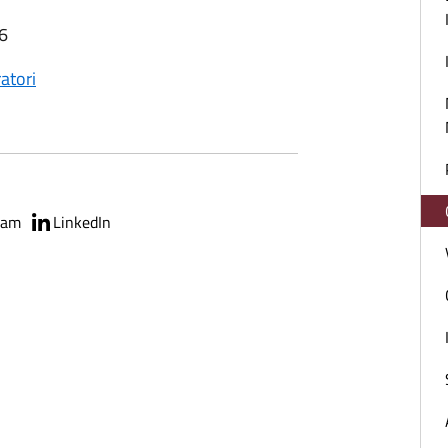
46
ratori
ram
LinkedIn