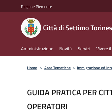
Salta al contenuto principale
Regione Piemonte
Città di Settimo Torine
Amministrazione
Novità
Servizi
Vivere 
Home
>
Aree Tematiche
>
Immigrazione ed Int
GUIDA PRATICA PER CIT
OPERATORI