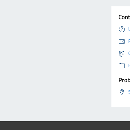
Cont
Prob