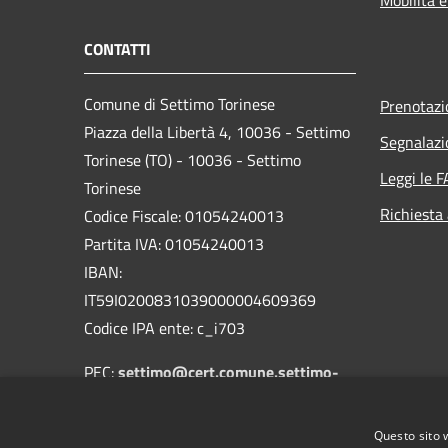
CONTATTI
Comune di Settimo Torinese
Prenotaz
Piazza della Libertà 4, 10036 - Settimo
Segnalazi
Torinese (TO) - 10036 - Settimo
Leggi le 
Torinese
Richiesta
Codice Fiscale: 01054240013
Partita IVA: 01054240013
IBAN:
IT59I0200831039000004609369
Codice IPA ente: c_i703
PEC:
settimo@cert.comune.settimo-
torinese.to.it
Centralino Unico: 011 8028211
Questo sito 