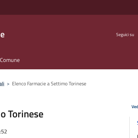
se
Seguici su
il Comune
ali
>
Elenco Farmacie a Settimo Torinese
Ved
o Torinese
:52