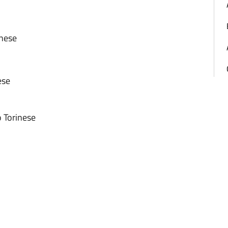
e
inese
inese
o Torinese