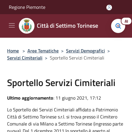
Salta al contenuto principale
Regione Piemonte
AI
Città di Settimo Torinese
Home
>
Aree Tematiche
>
Servizi Demografici
>
Servizi Cimiteriali
>
Sportello Servizi Cimiteriali
Sportello Servizi Cimiteriali
Ultimo aggiornamento
: 11 giugno 2021, 17:12
Lo Sportello dei Servizi Cimiteriali affidato a Patrimonio
Città di Settimo Torinese s.r.l. si trova presso il Cimitero
Comunale di via Milano a Settimo Torinese (ingresso parte
nuova). Dal 1 dicembre 2011 lo sportello è aperto al