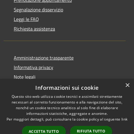
Segnalazione disservizio
Leggi le FAQ
Richiesta assistenza
Amministrazione trasparente
Informativa privacy
Note legali
×
Dichiarazione di accessibilità
Informazioni sui cookie
Questo sito web utilizza cookie tecnici e assimilati strettamente
necessari al corretto funzionamento e alla navigazione del sito,
nonché un cookie tecnico analitico al solo fine di elaborare
informazioni statistiche, aggregate e anonime.
RSS
Copyright © 2026 • Città di
Per maggiori dettagli, può consultare la cookie policy al seguente
link
Accessibilità
Settimo Torinese • Powered by
Privacy
Municipium
Accesso
•
RIFIUTA TUTTO
ACCETTA TUTTO