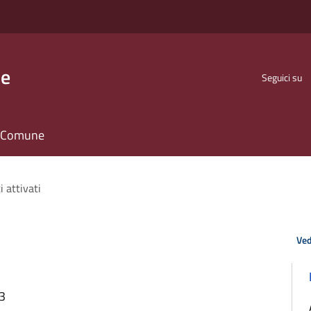
se
Seguici su
il Comune
i attivati
Ved
13