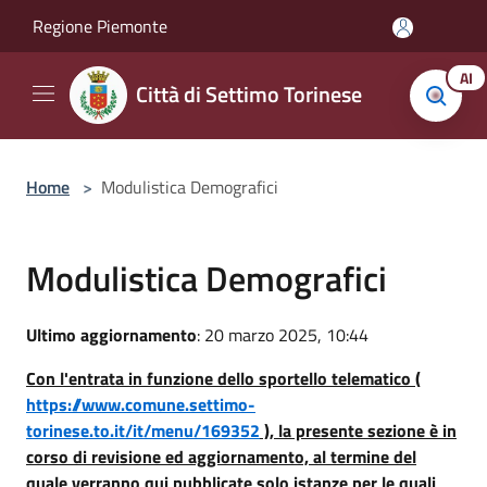
Salta al contenuto principale
Regione Piemonte
AI
Città di Settimo Torinese
Home
>
Modulistica Demografici
Modulistica Demografici
Ultimo aggiornamento
: 20 marzo 2025, 10:44
Con l'entrata in funzione dello sportello telematico (
https://www.comune.settimo-
torinese.to.it/it/menu/169352
), la presente sezione è in
corso di revisione ed aggiornamento, al termine del
quale verranno qui pubblicate solo istanze per le quali