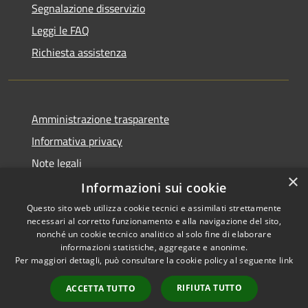
Segnalazione disservizio
Leggi le FAQ
Richiesta assistenza
Amministrazione trasparente
Informativa privacy
Note legali
×
Dichiarazione di accessibilità
Informazioni sui cookie
Questo sito web utilizza cookie tecnici e assimilati strettamente
necessari al corretto funzionamento e alla navigazione del sito,
nonché un cookie tecnico analitico al solo fine di elaborare
informazioni statistiche, aggregate e anonime.
RSS
Copyright © 2026 • Città di
Per maggiori dettagli, può consultare la cookie policy al seguente
link
Accessibilità
Settimo Torinese • Powered by
Privacy
Municipium
Accesso
•
RIFIUTA TUTTO
ACCETTA TUTTO
Cookie
redazione