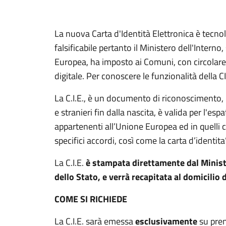
La nuova Carta d'Identità Elettronica è tecno
falsificabile pertanto il Ministero dell'Intern
Europea, ha imposto ai Comuni, con circolare 
digitale. Per conoscere le funzionalità della C
La C.I.E., è un documento di riconoscimento, pu
e stranieri fin dalla nascita, è valida per l'espatr
appartenenti all’Unione Europea ed in quelli c
specifici accordi, così come la carta d’identita
La C.I.E.
è stampata direttamente dal Ministe
dello Stato, e verrà recapitata al domicilio d
COME SI RICHIEDE
La C.I.E. sarà emessa
esclusivamente
su pren