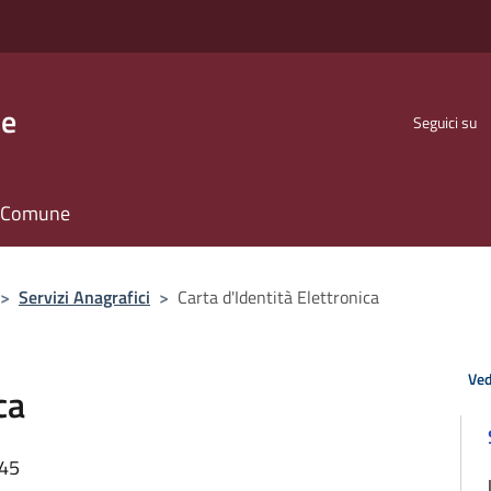
se
Seguici su
il Comune
>
Servizi Anagrafici
>
Carta d'Identità Elettronica
Ved
ca
:45