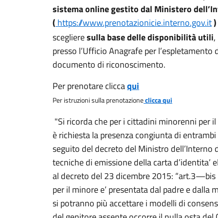
sistema online gestito dal Ministero dell’I
(
https://www.prenotazionicie.interno.gov.it
scegliere
sulla base delle disponibilità utili
,
presso l’Ufficio Anagrafe per l’espletamento d
documento di riconoscimento.
Per prenotare clicca
qui
Per istruzioni sulla prenotazione
clicca qui
"Si ricorda che per i cittadini minorenni per il 
è richiesta la presenza congiunta di entrambi 
seguito del decreto del Ministro dell’Interno 
tecniche di emissione della carta d’identita’ 
al decreto del 23 dicembre 2015: “art.3—bis - l
per il minore e’ presentata dal padre e dall
si potranno più accettare i modelli di consen
del genitore assente occorre il nulla osta del 